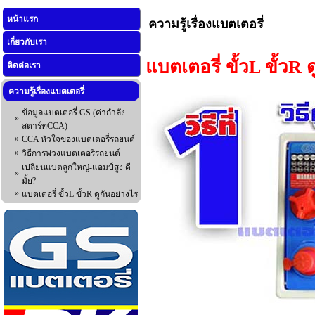
หน้าแรก
ความรู้เรื่องแบตเตอรี่
เกี่ยวกับเรา
แบตเตอรี่ ขั้วL ขั้วR 
ติดต่อเรา
ความรู้เรื่องแบตเตอรี่
ข้อมูลแบตเตอรี่ GS (ค่ากำลัง
»
สตาร์ทCCA)
»
CCA หัวใจของแบตเตอรี่รถยนต์
»
วิธีการพ่วงแบตเตอรี่รถยนต์
เปลี่ยนแบตลูกใหญ่-แอมป์สูง ดี
»
มั้ย?
»
แบตเตอรี่ ขั้วL ขั้วR ดูกันอย่างไร